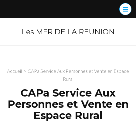
Aller
au
contenu
(Pressez
Les MFR DE LA REUNION
Entrée)
Accueil
>
CAPa Service Aux Personnes et Vente en Espace
Rural
CAPa Service Aux
Personnes et Vente en
Espace Rural