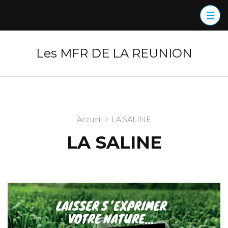
Aller
au
contenu
(Pressez
Les MFR DE LA REUNION
Entrée)
Accueil
>
LA SALINE
LA SALINE