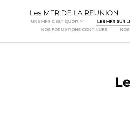
Aller
au
Les MFR DE LA REUNION
contenu
UNE MFR C’EST QUOI?
LES MFR SUR L
(Pressez
NOS FORMATIONS CONTINUES
NOS
Entrée)
Le