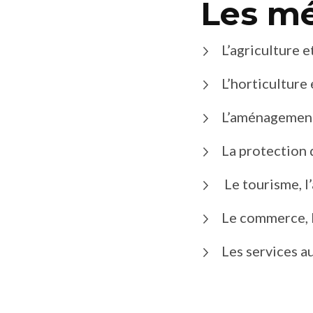
Les mé
L’agriculture e
L’horticulture 
L’aménagement 
La protection d
Le tourisme, l’
Le commerce, l
Les services au